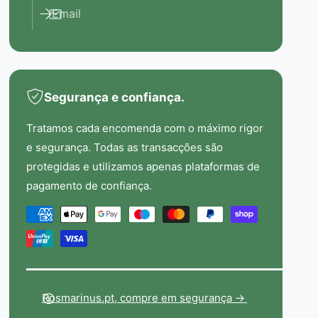
a
á
Email
r
s
a
c
F
a
a
r
c
a
i
F
Segurança e confiança.
a
a
l
c
Tratamos cada encomenda com o máximo rigor
C
i
e segurança. Todas as transacções são
a
a
protegidas e utilizamos apenas plataformas de
r
l
v
pagamento de confiança.
C
ã
a
M
o
r
V
v
é
e
ã
t
g
o
o
e
V
t
e
d
Rosmarinus.pt, compre em segurança ->
a
g
o
l