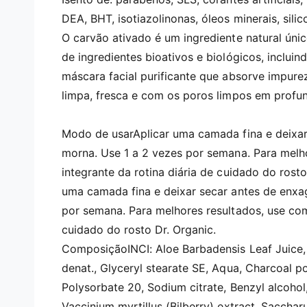
i
m
DEA, BHT, isotiazolinonas, óleos minerais, si
é
d
O carvão ativado é um ingrediente natural ún
i
de ingredientes bioativos e biológicos, incluin
a
1
máscara facial purificante que absorve impure
e
m
limpa, fresca e com os poros limpos em profu
m
o
d
a
Modo de usarAplicar uma camada fina e deixa
l
morna. Use 1 a 2 vezes por semana. Para melh
integrante da rotina diária de cuidado do rost
uma camada fina e deixar secar antes de enxa
por semana. Para melhores resultados, use com
cuidado do rosto Dr. Organic.
ComposiçãoINCI: Aloe Barbadensis Leaf Juice, K
denat., Glyceryl stearate SE, Aqua, Charcoal p
Polysorbate 20, Sodium citrate, Benzyl alcoh
Vaccinium myrtillus (Bilberry) extract, Sacchar