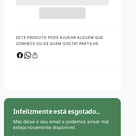
m
d
r
n
a
a
a
u
q
i
d
l
u
r
e
a
a
n
q
ESTE PRODUTO PODE AJUDAR ALGUÉM QUE
t
u
CONHECE OU DE QUEM GOSTA? PARTILHE.
i
a
d
n
a
t
d
i
e
d
d
a
e
d
B
e
i
d
o
e
Infelizmente está esgotado...
M
B
á
i
Mas deixe o seu email e podemos avisar mal
s
o
esteja novamente disponivel.
c
M