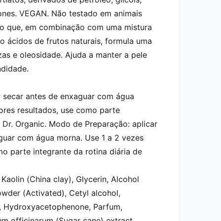
licones. VEGAN. Não testado em animais
ico que, em combinação com uma mistura
do ácidos de frutos naturais, formula uma
zas e oleosidade. Ajuda a manter a pele
ndidade.
r secar antes de enxaguar com água
ores resultados, use como parte
o Dr. Organic. Modo de Preparação: aplicar
guar com água morna. Use 1 a 2 vezes
o parte integrante da rotina diária de
aolin (China clay), Glycerin, Alcohol
owder (Activated), Cetyl alcohol,
ol, Hydroxyacetophenone, Parfum,
um officinarum (Sugar cane) extract,