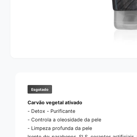
A
b
r
i
r
c
o
Esgotado
n
t
Carvão vegetal ativado
e
ú
- Detox - Purificante
d
o
- Controla a oleosidade da pele
m
u
- Limpeza profunda da pele
l
t
Isento de: parabenos, SLS, corantes artificiais, 