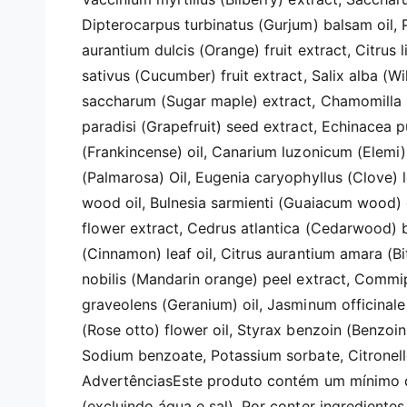
Dipterocarpus turbinatus (Gurjum) balsam oil, 
aurantium dulcis (Orange) fruit extract, Citrus
sativus (Cucumber) fruit extract, Salix alba (Wi
saccharum (Sugar maple) extract, Chamomilla re
paradisi (Grapefruit) seed extract, Echinacea p
(Frankincense) oil, Canarium luzonicum (Elem
(Palmarosa) Oil, Eugenia caryophyllus (Clove) 
wood oil, Bulnesia sarmienti (Guaiacum wood)
flower extract, Cedrus atlantica (Cedarwood)
(Cinnamon) leaf oil, Citrus aurantium amara (Bi
nobilis (Mandarin orange) peel extract, Commi
graveolens (Geranium) oil, Jasminum officinal
(Rose otto) flower oil, Styrax benzoin (Benzoin) 
Sodium benzoate, Potassium sorbate, Citronell
AdvertênciasEste produto contém um mínimo d
(excluindo água e sal). Por conter ingredientes