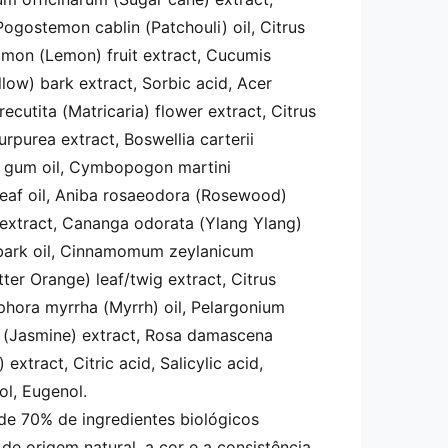
Pogostemon cablin (Patchouli) oil, Citrus
 limon (Lemon) fruit extract, Cucumis
llow) bark extract, Sorbic acid, Acer
cutita (Matricaria) flower extract, Citrus
urpurea extract, Boswellia carterii
i) gum oil, Cymbopogon martini
leaf oil, Aniba rosaeodora (Rosewood)
 extract, Cananga odorata (Ylang Ylang)
 bark oil, Cinnamomum zeylanicum
tter Orange) leaf/twig extract, Citrus
phora myrrha (Myrrh) oil, Pelargonium
e (Jasmine) extract, Rosa damascena
extract, Citric acid, Salicylic acid,
ol, Eugenol.
e 70% de ingredientes biológicos
 de origem natural, a cor e a consistência