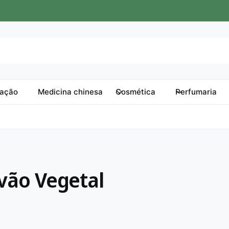
tação
Medicina chinesa
Cosmética
Perfumaria
rvão Vegetal