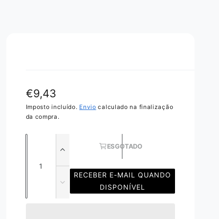
P
€9,43
r
Imposto incluído.
Envio
calculado na finalização
da compra.
e
Q
ç
ESGOTADO
u
A
o
u
a
n
m
RECEBER E-MAIL QUANDO
n
e
D
DISPONÍVEL
o
t
n
i
r
t
m
i
a
i