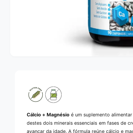
A
b
r
i
r
c
o
n
t
e
ú
d
o
Cálcio + Magnésio
é um suplemento alimentar 
m
u
destes dois minerais essenciais em fases de 
l
t
avançar da idade. A fórmula reúne cálcio e ma