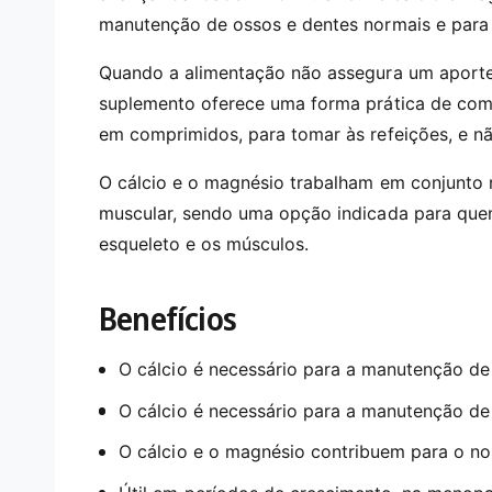
i
manutenção de ossos e dentes normais e para
m
é
d
Quando a alimentação não assegura um aporte
i
a
suplemento oferece uma forma prática de comp
1
e
em comprimidos, para tomar às refeições, e nã
m
m
o
O cálcio e o magnésio trabalham em conjunto n
d
a
muscular, sendo uma opção indicada para que
l
esqueleto e os músculos.
Benefícios
O cálcio é necessário para a manutenção de
O cálcio é necessário para a manutenção de
O cálcio e o magnésio contribuem para o n