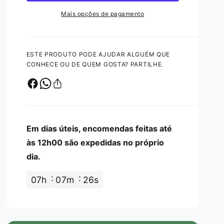
t
t
n
r
Mais opções de pagamento
a
i
u
r
m
i
d
a
r
a
a
q
a
ESTE PRODUTO PODE AJUDAR ALGUÉM QUE
u
d
q
l
CONHECE OU DE QUEM GOSTA? PARTILHE.
a
u
e
n
a
t
n
i
t
d
i
a
d
Em dias úteis, encomendas feitas até
d
a
e
às 12h00 são expedidas no próprio
d
d
dia.
e
e
d
C
e
07
h
07
m
25
s
á
C
l
á
c
l
i
c