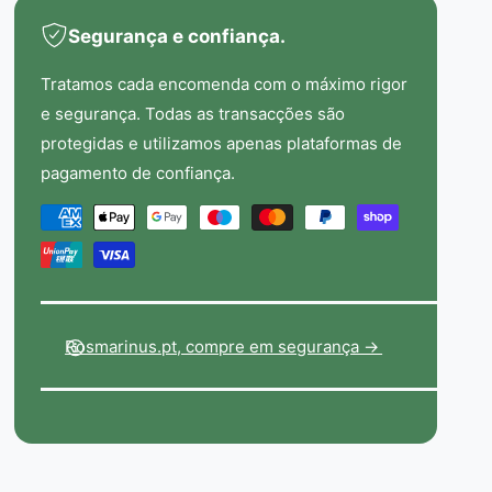
o
i
+
Segurança e confiança.
o
M
+
a
M
Tratamos cada encomenda com o máximo rigor
g
a
e segurança. Todas as transacções são
n
g
é
protegidas e utilizamos apenas plataformas de
n
s
pagamento de confiança.
é
i
s
o
M
i
-
é
o
N
-
t
a
N
t
o
a
u
d
t
Rosmarinus.pt, compre em segurança ->
r
u
o
m
r
i
s
m
l
d
i
-
l
e
9
-
0
p