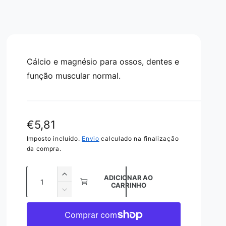
Cálcio e magnésio para ossos, dentes e
função muscular normal.
P
€5,81
r
Imposto incluído.
Envio
calculado na finalização
da compra.
e
Q
ç
A
ADICIONAR AO
CARRINHO
u
u
o
D
m
a
i
n
e
m
n
n
o
i