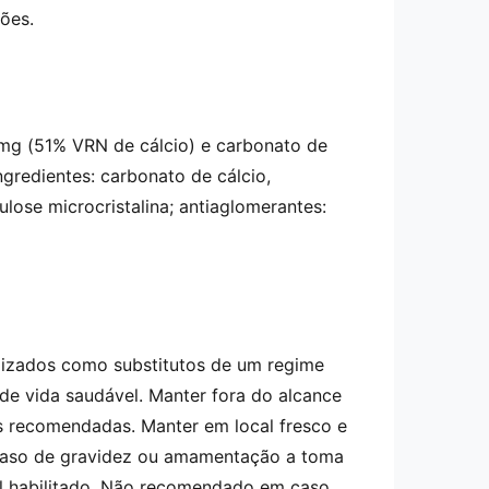
ões.
mg (51% VRN de cálcio) e carbonato de
redientes: carbonato de cálcio,
lose microcristalina; antiaglomerantes:
lizados como substitutos de um regime
de vida saudável. Manter fora do alcance
s recomendadas. Manter em local fresco e
 caso de gravidez ou amamentação a toma
nal habilitado. Não recomendado em caso