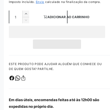
r
Imposto incluído.
Envio
calculado na finalização da compra.
l
t
i
e
Q
m
A
ADICIONAR AO CARRINHO
é
ç
u
u
d
D
i
m
a
i
o
a
e
m
1
n
n
n
e
i
m
t
t
n
m
o
a
i
o
u
d
r
r
i
d
a
a
r
l
a
m
q
a
ESTE PRODUTO PODE AJUDAR ALGUÉM QUE CONHECE OU
d
u
q
a
DE QUEM GOSTA? PARTILHE.
a
e
u
l
n
a
t
n
i
t
d
i
a
d
Em dias úteis, encomendas feitas até às 12h00 são
d
a
expedidas no próprio dia.
e
d