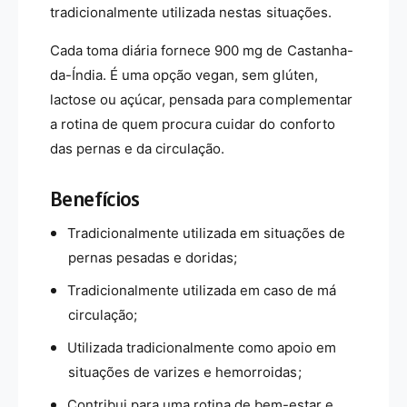
u
t
tradicionalmente utilizada nestas situações.
r
u
m
r
Cada toma diária fornece 900 mg de Castanha-
i
m
da-Índia. É uma opção vegan, sem glúten,
l
i
lactose ou açúcar, pensada para complementar
-
l
9
a rotina de quem procura cuidar do conforto
-
0
9
das pernas e da circulação.
C
0
o
C
Benefícios
m
o
p
m
Tradicionalmente utilizada em situações de
r
p
i
pernas pesadas e doridas;
r
m
i
Tradicionalmente utilizada em caso de má
i
m
d
circulação;
i
o
d
Utilizada tradicionalmente como apoio em
s
o
situações de varizes e hemorroidas;
s
Contribui para uma rotina de bem-estar e