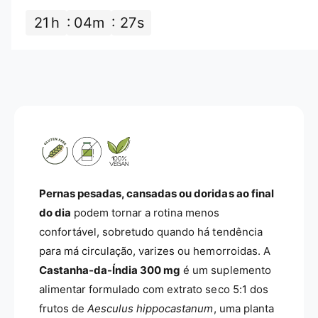
d
e
21
h
04
m
27
s
e
d
C
e
a
C
s
a
t
s
a
t
n
a
h
n
a
h
D
a
a
D
Í
a
Pernas pesadas, cansadas ou doridas ao final
n
Í
do dia
podem tornar a rotina menos
d
n
confortável, sobretudo quando há tendência
i
d
a
para má circulação, varizes ou hemorroidas. A
i
-
a
Castanha-da-Índia 300 mg
é um suplemento
N
-
alimentar formulado com extrato seco 5:1 dos
a
N
frutos de
Aesculus hippocastanum
, uma planta
t
a