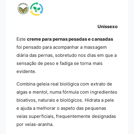
e
a
s
s
a
P
d
e
a
s
Unissexo
s
a
e
d
Este
creme para pernas pesadas e cansadas
C
a
foi pensado para acompanhar a massagem
a
s
diária das pernas, sobretudo nos dias em que a
n
e
s
sensação de peso e fadiga se torna mais
C
a
a
evidente.
d
n
a
s
Combina geleia real biológica com extrato de
s
a
algas e mentol, numa fórmula com ingredientes
G
d
bioativos, naturais e biológicos. Hidrata a pele
e
a
l
s
e ajuda a melhorar o aspeto das pequenas
e
G
veias superficiais, frequentemente designadas
i
e
por veias-aranha.
a
l
R
e