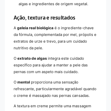
m
2
algas e ingredientes de origem vegetal.
l
0
0
Ação, textura e resultados
m
l
A
geleia real biológica
é o ingrediente-chave
da fórmula, complementada por mel, própolis e
extratos de urze e trevo, para um cuidado
nutritivo da pele.
O
extrato de algas
integra este cuidado
específico para ajudar a manter a pele das
pernas com um aspeto mais cuidado.
O
mentol
proporciona uma sensação
refrescante, particularmente agradável quando
o creme é massajado nas pernas cansadas.
A textura em creme permite uma massagem