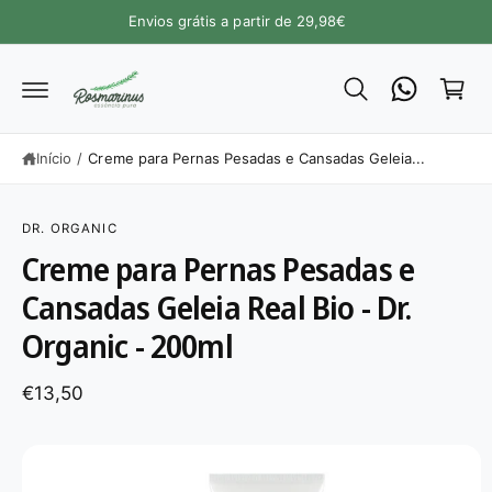
A
Envios grátis a partir de 29,98€
a
O
C
r
O
N
ri
T
E
n
Ú
h
D
Início
/
Creme para Pernas Pesadas e Cansadas Geleia...
O
o
S
DR. ORGANIC
A
L
Creme para Pernas Pesadas e
T
A
Cansadas Geleia Real Bio - Dr.
R
P
Organic - 200ml
A
R
A
A
€13,50
I
N
F
O
R
M