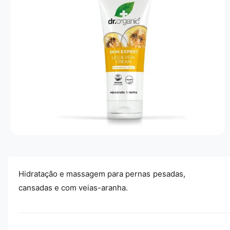
A
Ç
Ã
O
D
O
P
R
O
D
U
T
O
A
b
r
i
r
Hidratação e massagem para pernas pesadas,
c
o
cansadas e com veias-aranha.
n
t
e
ú
d