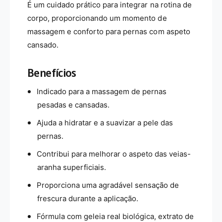
É um cuidado prático para integrar na rotina de
e
i
a
corpo, proporcionando um momento de
a
l
R
massagem e conforto para pernas com aspeto
B
e
cansado.
i
a
o
l
-
Benefícios
B
D
i
r
Indicado para a massagem de pernas
o
.
-
pesadas e cansadas.
O
D
r
Ajuda a hidratar e a suavizar a pele das
r
g
.
pernas.
a
O
n
Contribui para melhorar o aspeto das veias-
r
i
g
aranha superficiais.
c
a
-
Proporciona uma agradável sensação de
n
2
i
frescura durante a aplicação.
0
c
0
Fórmula com geleia real biológica, extrato de
-