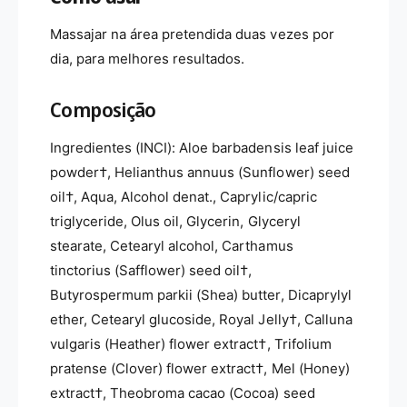
Massajar na área pretendida duas vezes por
dia, para melhores resultados.
Composição
Ingredientes (INCI): Aloe barbadensis leaf juice
powder†, Helianthus annuus (Sunflower) seed
oil†, Aqua, Alcohol denat., Caprylic/capric
triglyceride, Olus oil, Glycerin, Glyceryl
stearate, Cetearyl alcohol, Carthamus
tinctorius (Safflower) seed oil†,
Butyrospermum parkii (Shea) butter, Dicaprylyl
ether, Cetearyl glucoside, Royal Jelly†, Calluna
vulgaris (Heather) flower extract†, Trifolium
pratense (Clover) flower extract†, Mel (Honey)
extract†, Theobroma cacao (Cocoa) seed