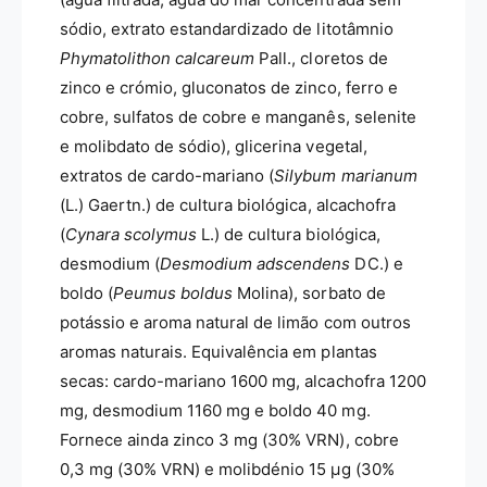
sódio, extrato estandardizado de litotâmnio
Phymatolithon calcareum
Pall., cloretos de
zinco e crómio, gluconatos de zinco, ferro e
cobre, sulfatos de cobre e manganês, selenite
e molibdato de sódio), glicerina vegetal,
extratos de cardo-mariano (
Silybum marianum
(L.) Gaertn.) de cultura biológica, alcachofra
(
Cynara scolymus
L.) de cultura biológica,
desmodium (
Desmodium adscendens
DC.) e
boldo (
Peumus boldus
Molina), sorbato de
potássio e aroma natural de limão com outros
aromas naturais. Equivalência em plantas
secas: cardo-mariano 1600 mg, alcachofra 1200
mg, desmodium 1160 mg e boldo 40 mg.
Fornece ainda zinco 3 mg (30% VRN), cobre
0,3 mg (30% VRN) e molibdénio 15 µg (30%