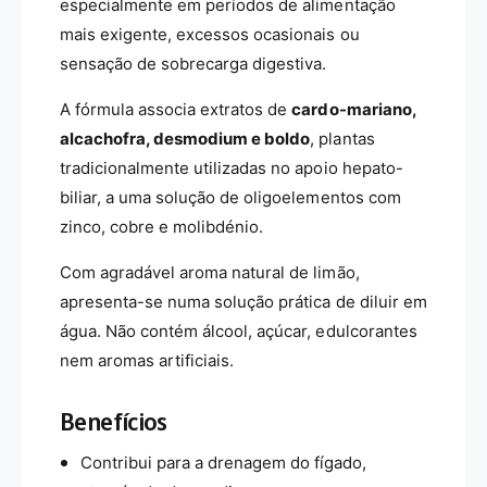
especialmente em períodos de alimentação
m
2
l
mais exigente, excessos ocasionais ou
5
0
sensação de sobrecarga digestiva.
m
l
A fórmula associa extratos de
cardo-mariano,
alcachofra, desmodium e boldo
, plantas
tradicionalmente utilizadas no apoio hepato-
biliar, a uma solução de oligoelementos com
zinco, cobre e molibdénio.
Com agradável aroma natural de limão,
apresenta-se numa solução prática de diluir em
água. Não contém álcool, açúcar, edulcorantes
nem aromas artificiais.
Benefícios
Contribui para a drenagem do fígado,