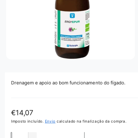
O
P
R
O
D
U
T
O
A
b
r
i
r
Drenagem e apoio ao bom funcionamento do fígado.
c
o
n
t
e
ú
P
€14,07
d
o
r
Imposto incluído.
Envio
calculado na finalização da compra.
m
u
l
e
t
Q