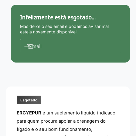
E
e
R
d
Infelizmente está esgotado...
G
e
Y
E
Mas deixe o seu email e podemos avisar mal
E
R
esteja novamente disponivel.
P
G
U
Y
Email
R
E
-
P
N
U
u
R
t
-
e
N
r
u
g
t
i
Esgotado
e
a
r
ERGYEPUR
é um suplemento líquido indicado
-
g
2
i
para quem procura apoiar a drenagem do
5
a
fígado e o seu bom funcionamento,
0
-