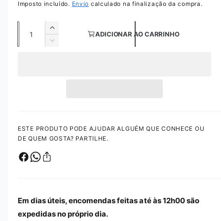
r
Imposto incluído.
Envio
calculado na finalização da compra.
l
t
i
e
Q
m
A
ADICIONAR AO CARRINHO
é
ç
u
u
d
D
i
m
a
i
o
a
e
m
1
n
n
n
e
i
m
t
t
n
m
o
a
i
o
u
d
r
r
i
d
a
a
r
l
a
m
q
a
ESTE PRODUTO PODE AJUDAR ALGUÉM QUE CONHECE OU
d
u
q
a
DE QUEM GOSTA? PARTILHE.
a
e
u
l
n
a
t
n
i
t
d
i
a
d
Em dias úteis, encomendas feitas até às 12h00 são
d
a
expedidas no próprio dia.
e
d