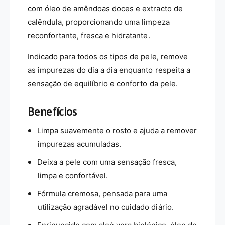
A
m
com óleo de amêndoas doces e extracto de
l
A
calêndula, proporcionando uma limpeza
o
l
reconfortante, fresca e hidratante.
e
o
V
e
Indicado para todos os tipos de pele, remove
e
V
r
e
as impurezas do dia a dia enquanto respeita a
a
r
sensação de equilíbrio e conforto da pele.
B
a
i
B
Benefícios
o
i
-
o
Limpa suavemente o rosto e ajuda a remover
D
-
r
D
impurezas acumuladas.
.
r
Deixa a pele com uma sensação fresca,
O
.
r
O
limpa e confortável.
g
r
Fórmula cremosa, pensada para uma
a
g
n
a
utilização agradável no cuidado diário.
i
n