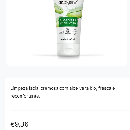
Ã
O
D
O
P
R
O
D
U
T
O
A
b
r
i
r
Limpeza facial cremosa com aloé vera bio, fresca e
c
o
reconfortante.
n
t
e
ú
d
o
P
€9,36
m
u