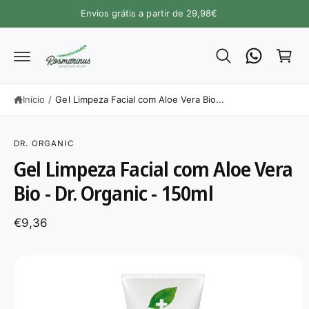
A
Envios grátis a partir de 29,98€
a
O
C
r
O
N
ri
T
E
n
Ú
h
D
Início
/
Gel Limpeza Facial com Aloe Vera Bio...
O
o
S
A
L
DR. ORGANIC
T
A
Gel Limpeza Facial com Aloe Vera
R
P
Bio - Dr. Organic - 150ml
A
R
A
A
€9,36
I
N
F
O
R
M
A
Ç