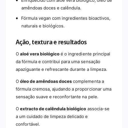
Enriquecido com aloé vera biológico, óleo de
c
i
-
c
amêndoas doces e calêndula.
1
-
Fórmula vegan com ingredientes bioactivos,
5
1
0
5
naturais e biológicos.
m
0
l
m
Ação, textura e resultados
l
O
aloé vera biológico
é o ingrediente principal
da fórmula e contribui para uma sensação
apaziguante e refrescante durante a limpeza.
O
óleo de amêndoas doces
complementa a
fórmula cremosa, ajudando a proporcionar uma
sensação suave e reconfortante na pele.
O
extracto de calêndula biológico
associa-se
a um cuidado de limpeza delicado e
confortável.