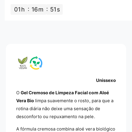
d
e
01
h
16
m
50
s
e
d
G
e
e
G
l
e
L
l
i
L
m
i
p
m
e
p
z
e
a
z
F
a
Unissexo
a
F
c
a
O
Gel Cremoso de Limpeza Facial com Aloé
i
c
Vera Bio
limpa suavemente o rosto, para que a
a
i
rotina diária não deixe uma sensação de
l
a
c
desconforto ou repuxamento na pele.
l
o
c
m
A fórmula cremosa combina aloé vera biológico
o