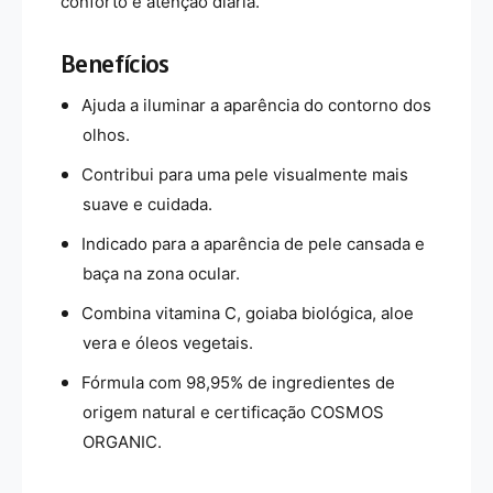
c
conforto e atenção diária.
a
-
n
1
i
Benefícios
5
c
m
-
Ajuda a iluminar a aparência do contorno dos
l
1
olhos.
5
m
Contribui para uma pele visualmente mais
l
suave e cuidada.
Indicado para a aparência de pele cansada e
baça na zona ocular.
Combina vitamina C, goiaba biológica, aloe
vera e óleos vegetais.
Fórmula com 98,95% de ingredientes de
origem natural e certificação COSMOS
ORGANIC.