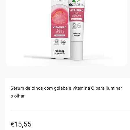
Ã
O
D
O
P
R
O
D
U
T
O
A
b
r
i
r
Sérum de olhos com goiaba e vitamina C para iluminar
c
o
o olhar.
n
t
e
ú
d
o
P
€15,55
m
u