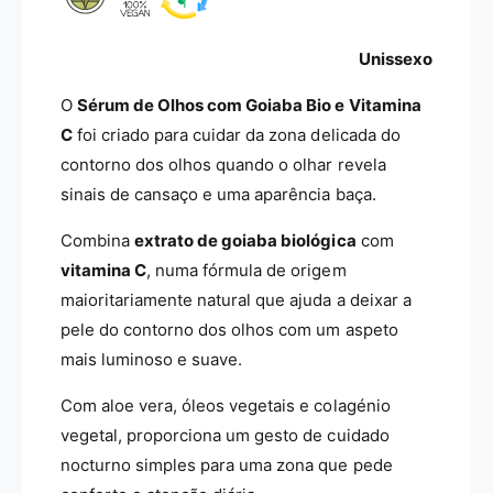
s
l
-
h
V
o
Unissexo
i
s
t
-
O
Sérum de Olhos com Goiaba Bio e Vitamina
a
V
C
foi criado para cuidar da zona delicada do
m
i
contorno dos olhos quando o olhar revela
i
t
n
sinais de cansaço e uma aparência baça.
a
a
m
C
Combina
extrato de goiaba biológica
com
i
-
n
vitamina C
, numa fórmula de origem
D
a
maioritariamente natural que ajuda a deixar a
r
C
pele do contorno dos olhos com um aspeto
.
-
O
D
mais luminoso e suave.
r
r
g
.
Com aloe vera, óleos vegetais e colagénio
a
O
vegetal, proporciona um gesto de cuidado
n
r
nocturno simples para uma zona que pede
i
g