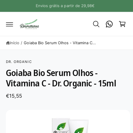
A
Produtos seguros de marcas de qualidade.
a
O
C
r
O
N
ri
T
E
n
Ú
h
D
Início
/
Goiaba Bio Serum Olhos - Vitamina C...
O
o
S
A
L
DR. ORGANIC
T
A
Goiaba Bio Serum Olhos -
R
P
Vitamina C - Dr. Organic - 15ml
A
R
A
A
€15,55
I
N
F
O
R
M
A
Ç