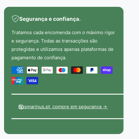
o
ã
C
o
o
Segurança e confiança.
C
r
o
p
r
Tratamos cada encomenda com o máximo rigor
o
p
e segurança. Todas as transacções são
r
o
a
protegidas e utilizamos apenas plataformas de
r
l
pagamento de confiança.
a
Ó
l
l
M
Ó
e
é
l
o
e
t
d
o
e
o
d
A
d
e
Rosmarinus.pt, compre em segurança ->
r
A
o
g
r
ã
s
g
o
d
ã
B
o
e