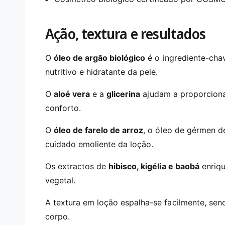
Ação, textura e resultados
O
óleo de argão biológico
é o ingrediente-chav
nutritivo e hidratante da pele.
O
aloé vera
e a
glicerina
ajudam a proporciona
conforto.
O
óleo de farelo de arroz
, o óleo de gérmen d
cuidado emoliente da loção.
Os extractos de
hibisco, kigélia e baobá
enriqu
vegetal.
A textura em loção espalha-se facilmente, sen
corpo.