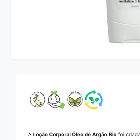
A
b
r
i
r
c
o
n
t
e
ú
d
o
m
u
l
A
Loção Corporal Óleo de Argão Bio
foi criad
t