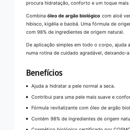
i
procura hidratação, conforto e um toque mais 
m
é
d
Combina
óleo de argão biológico
com aloé vera
i
hibisco, kigélia e baobá. Uma fórmula de ori
a
1
com 98% de ingredientes de origem natural.
e
m
m
De aplicação simples em todo o corpo, ajuda 
o
d
numa rotina de cuidado agradável, deixando-a 
a
l
Benefícios
Ajuda a hidratar a pele normal a seca.
Contribui para uma pele mais suave e confor
Fórmula revitalizante com óleo de argão biol
Contém 98% de ingredientes de origem natur
Cosmético biológico certificado por COS