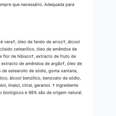
sempre que necessário. Adequada para
é vera†, óleo de farelo de arroz†, álcool
glucósido cetearílico, óleo de amêndoa de
 flor de hibisco†, extracto de fruto de
†, extracto de amêndoa de argão†, óleo de
o de estearoilo de sódio, goma xantana,
tico, álcool benzílico, benzoato de sódio,
l, linalol, citral, geraniol. † Ingrediente
o biológicos e 98% são de origem natural.