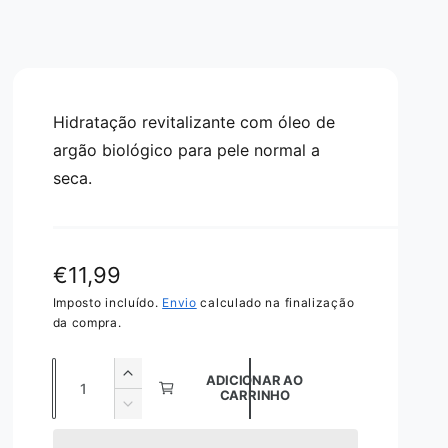
Hidratação revitalizante com óleo de
argão biológico para pele normal a
seca.
P
€11,99
r
Imposto incluído.
Envio
calculado na finalização
da compra.
e
Q
ç
A
ADICIONAR AO
CARRINHO
u
u
o
D
m
a
i
n
e