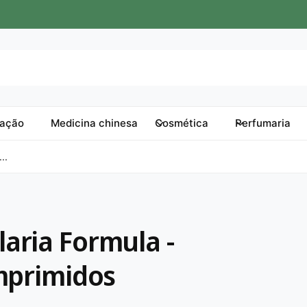
tação
Medicina chinesa
Cosmética
Perfumaria
..
aria Formula -
mprimidos