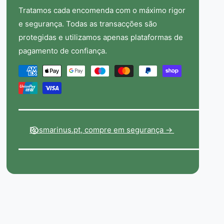
a
i
Tratamos cada encomenda com o máximo rigor
&
a
e segurança. Todas as transacções são
a
&
m
protegidas e utilizamos apenas plataformas de
a
p
pagamento de confiança.
m
;
p
S
M
;
c
é
S
r
c
t
o
r
p
o
o
h
d
p
Rosmarinus.pt, compre em segurança ->
u
h
o
l
u
a
s
l
r
d
a
i
r
e
a
i
F
p
a
o
a
F
r
o
g