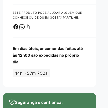
a
m
i
d
a
r
a
l
a
q
a
ESTE PRODUTO PODE AJUDAR ALGUÉM QUE
u
d
q
d
l
CONHECE OU DE QUEM GOSTA? PARTILHE.
a
u
e
n
o
a
t
n
i
t
d
i
a
d
Em dias úteis, encomendas feitas até
d
a
e
às 12h00 são expedidas no próprio
d
d
dia.
e
e
d
R
e
14
h
57
m
51
s
e
R
h
e
m
h
a
m
n
a
n
Segurança e confiança.
n
i
n