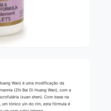
 Huang Wan) é uma modificação da
mannia (Zhi Bai Di Huang Wan), com a
 scrofulária (xuan shen). Com base na
 um tónico yin do rim, esta fórmula é
e yin com calor interno.