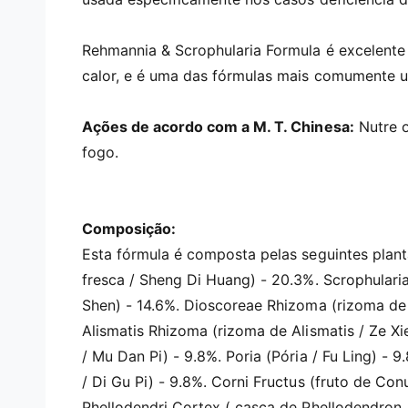
i
m
é
d
Rehmannia & Scrophularia Formula é excelente
i
calor, e é uma das fórmulas mais comumente us
a
1
e
m
Ações de acordo com a M. T. Chinesa:
Nutre o
m
o
fogo.
d
a
l
Composição:
Esta fórmula é composta pelas seguintes plan
fresca / Sheng Di Huang) - 20.3%. Scrophularia
Shen) - 14.6%. Dioscoreae Rhizoma (rizoma de 
Alismatis Rhizoma (rizoma de Alismatis / Ze Xi
/ Mu Dan Pi) - 9.8%. Poria (Pória / Fu Ling) - 
/ Di Gu Pi) - 9.8%. Corni Fructus (fruto de Con
Phellodendri Cortex ( casca de Phellodendron