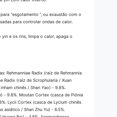
 para “esgotamento ”, ou exaustão com o
adas para controlar ondas de calor.
 yin e os rins, limpa o calor, apaga o
tas: Rehmanniae Radix (raíz de Rehmannia
e Radix (raíz de Scrophularia / Xuan
inham chinês / Shan Yao) - 9.8%.
e) - 9.8%. Moutan Cortex (casca de Piónia
9.8%. Lycii Cortex (casca de Lycium chinês
us asiático / Shan Zhu Yu) - 6.5%.
 / Huang Bai) - 4.8%. Anemarrhenae