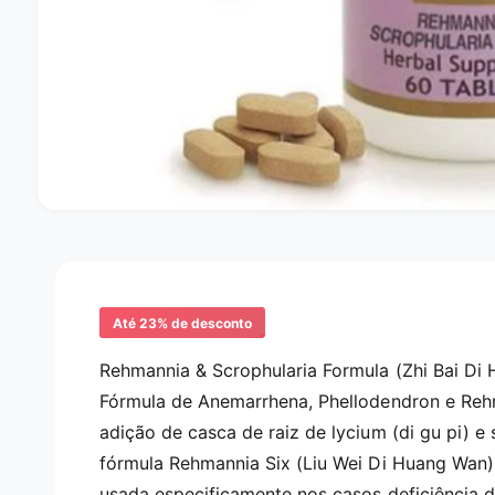
A
b
r
i
r
c
o
Até 23% de desconto
n
t
Rehmannia & Scrophularia Formula (Zhi Bai Di
e
ú
Fórmula de Anemarrhena, Phellodendron e Reh
d
o
adição de casca de raiz de lycium (di gu pi) e
m
u
fórmula Rehmannia Six (Liu Wei Di Huang Wan),
l
t
usada especificamente nos casos deficiência d