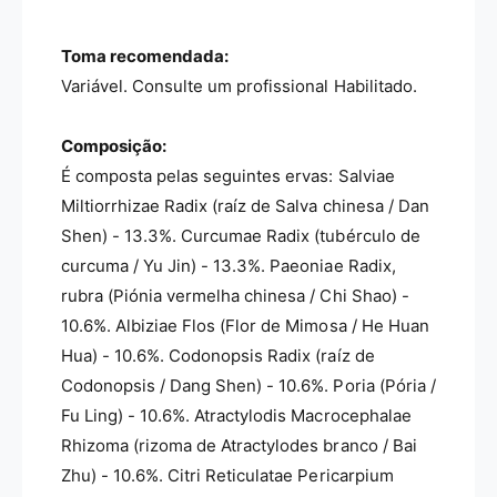
s
i
d
Toma recomendada:
o
s
Variável. Consulte um profissional Habilitado.
Composição:
É composta pelas seguintes ervas: Salviae
Miltiorrhizae Radix (raíz de Salva chinesa / Dan
Shen) - 13.3%. Curcumae Radix (tubérculo de
curcuma / Yu Jin) - 13.3%. Paeoniae Radix,
rubra (Piónia vermelha chinesa / Chi Shao) -
10.6%. Albiziae Flos (Flor de Mimosa / He Huan
Hua) - 10.6%. Codonopsis Radix (raíz de
Codonopsis / Dang Shen) - 10.6%. Poria (Pória /
Fu Ling) - 10.6%. Atractylodis Macrocephalae
Rhizoma (rizoma de Atractylodes branco / Bai
Zhu) - 10.6%. Citri Reticulatae Pericarpium