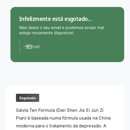
e
d
S
e
a
d
Infelizmente está esgotado...
l
e
v
S
Mas deixe o seu email e podemos avisar mal
i
a
esteja novamente disponivel.
a
l
T
v
Email
e
i
n
a
F
T
o
e
r
n
m
F
u
o
l
r
a
Esgotado
m
-
u
Salvia Ten Formula (Dan Shen Jia Si Jun Zi
G
l
o
a
Pian) é baseada numa fórmula usada na China
l
-
moderna para o tratamento da depressão. A
d
G