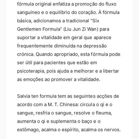
fórmula original enfatiza a promoção do fluxo
e
o
n
sanguíneo e o equilíbrio do coração. À fórmula
l
F
d
básica, adicionamos a tradicional “Six
l
e
Gentlemen Formula” (Liu Jun Zi Wan) para
o
n
suportar a vitalidade em geral que aparece
w
F
e
l
frequentemente diminuída na depressão
r
o
crónica. Quando apropriado, esta fórmula pode
-
w
ser útil para pacientes que estão em
6
e
0
psicoterapia, pois ajuda a melhorar e a libertar
r
c
-
as emoções ao promover a vitalidade.
o
6
m
0
Salvia ten formula tem as seguintes acções de
p
c
r
o
acordo com a M. T. Chinesa: circula o qi e o
i
m
sangue, resfria o sangue, resolve o fleuma,
m
p
aumenta o qi e suplementa o baço e o
i
r
d
estômago, acalma o espírito, acalma os nervos.
i
o
m