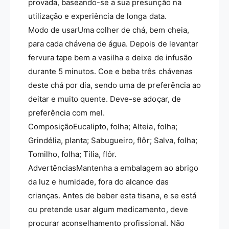
i
provada, baseando-se a sua presunção na
t
a
ó
utilização e experiência de longa data.
s
r
Modo de usarUma colher de chá, bem cheia,
-
i
para cada chávena de água. Depois de levantar
m
a
e
s
fervura tape bem a vasilha e deixe de infusão
c
-
durante 5 minutos. Coe e beba três chávenas
t
m
deste chá por dia, sendo uma de preferência ao
e
e
a
deitar e muito quente. Deve-se adoçar, de
c
-
t
preferência com mel.
1
e
ComposiçãoEucalipto, folha; Alteia, folha;
0
a
Grindélia, planta; Sabugueiro, flôr; Salva, folha;
0
-
g
1
Tomilho, folha; Tília, flôr.
0
AdvertênciasMantenha a embalagem ao abrigo
0
da luz e humidade, fora do alcance das
g
crianças. Antes de beber esta tisana, e se está
ou pretende usar algum medicamento, deve
procurar aconselhamento profissional. Não