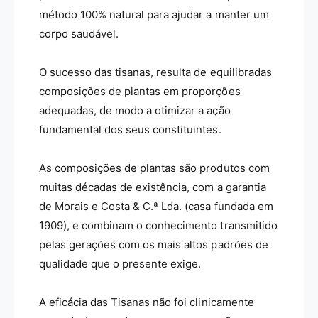
-
l
método 100% natural para ajudar a manter um
T
T
corpo saudável.
o
B
s
-
s
T
O sucesso das tisanas, resulta de equilibradas
e
o
composições de plantas em proporções
/
s
adequadas, de modo a otimizar a ação
V
s
i
e
fundamental dos seus constituintes.
a
/
s
V
As composições de plantas são produtos com
R
i
e
muitas décadas de existência, com a garantia
a
s
s
de Morais e Costa & C.ª Lda. (casa fundada em
p
R
1909), e combinam o conhecimento transmitido
i
e
pelas gerações com os mais altos padrões de
r
s
a
p
qualidade que o presente exige.
t
i
ó
r
A eficácia das Tisanas não foi clinicamente
r
a