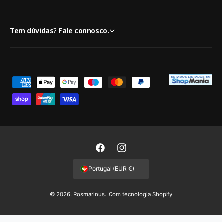
Tem dúvidas? Fale connosco.
M
é
t
o
d
o
F
I
s
a
n
Portugal (EUR €)
d
c
s
e
e
t
© 2026,
Rosmarinus
.
Com tecnologia Shopify
p
b
a
a
o
g