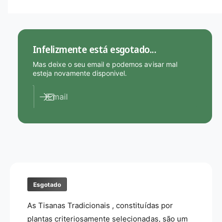
d
a
e
d
T
e
i
d
Infelizmente está esgotado...
s
e
a
T
Mas deixe o seu email e podemos avisar mal
n
i
esteja novamente disponivel.
a
s
T
a
Email
r
n
a
a
d
T
i
r
c
a
i
d
o
i
n
c
a
Esgotado
i
l
o
As Tisanas Tradicionais , constituídas por
T
n
B
a
plantas criteriosamente selecionadas, são um