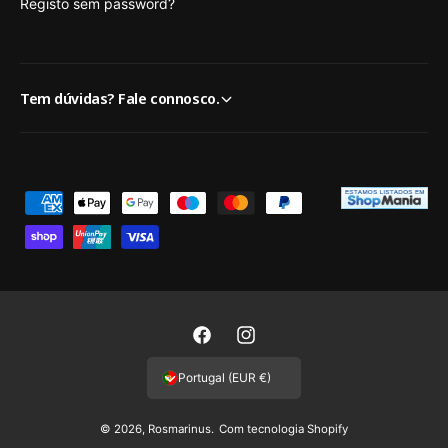
Registo sem password?
Tem dúvidas? Fale connosco.
M
é
t
o
d
o
F
I
s
a
n
Portugal (EUR €)
d
c
s
e
e
t
© 2026,
Rosmarinus
.
Com tecnologia Shopify
p