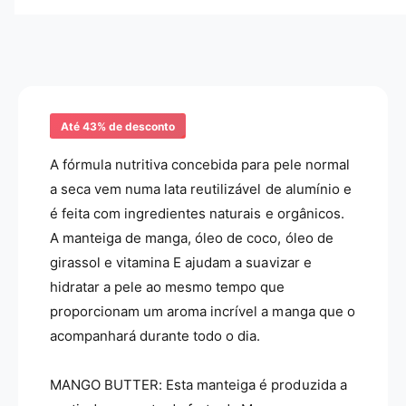
C
e
g
r
C
a
e
r
l
m
e
e
e
m
H
e
r
i
H
Até 43% de desconto
i
d
i
r
a
d
A fórmula nutritiva concebida para pele normal
a
r
a seca vem numa lata reutilizável de
alumínio
e
t
a
a
é feita com ingredientes naturais e orgânicos.
t
n
a
A manteiga de manga, óleo de coco, óleo de
t
n
girassol e vitamina E ajudam a suavizar e
e
t
hidratar a pele ao mesmo tempo que
C
e
o
proporcionam um aroma incrível a manga que o
C
r
o
acompanhará durante todo o dia.
p
r
o
p
r
MANGO BUTTER: Esta manteiga é produzida a
o
a