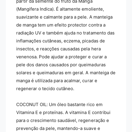
r
partir da semente do fruto da Manga
l
a
(Mangifera Indica). É altamente emoliente,
-
l
suavizante e calmante para a pele. A manteiga
B
-
a
de manga tem um efeito protector contra a
B
m
a
radiação UV e também ajuda no tratamento das
&
m
inflamações cutâneas, eczema, picadas de
a
&
m
insectos, e reacções causadas pela hera
a
p
m
venenosa. Pode ajudar a proteger e curar a
;
p
pele dos danos causados por queimaduras
B
;
solares e queimaduras em geral. A manteiga de
o
B
o
manga é utilizada para acalmar, curar e
o
-
o
regenerar o tecido cutâneo.
1
-
0
1
0
COCONUT OIL: Um óleo bastante rico em
0
m
0
Vitamina E e proteínas. A vitamina E contribui
l
m
para o crescimento saudável, regeneração e
l
prevenção da pele, mantendo-a suave e